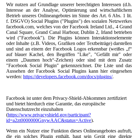
Wir nutzen auf Grundlage unserer berechtigten Interessen (d.h.
Interesse an der Analyse, Optimierung und wirtschaftlichem
Betrieb unseres Onlineangebotes im Sinne des Art. 6 Abs. 1 lit.
f. DSGVO) Social Plugins ("Plugins") des sozialen Netzwerkes
facebook.com, welches von der Facebook Ireland Ltd., 4 Grand
Canal Square, Grand Canal Harbour, Dublin 2, Irland betrieben
wird ("Facebook"). Die Plugins können Interaktionselemente
oder Inhalte (z.B. Videos, Grafiken oder Textbeiträge) darstellen
und sind an einem der Facebook Logos erkennbar (weißes „f“
auf blauer Kachel, den Begriffen "Like", "Gefällt mir" oder
einem „Daumen hoch“-Zeichen) oder sind mit dem Zusatz
"Facebook Social Plugin" gekennzeichnet. Die Liste und das
Aussehen der Facebook Social Plugins kann hier eingesehen
werden:
https://developers.facebook.com/docs/plugins/
.
Facebook ist unter dem Privacy-Shield-Abkommen zertifiziert
und bietet hierdurch eine Garantie, das europäische
Datenschutzrecht einzuhalten
(
https://www.privacyshield.gov/participant?
id=a2zt0000000GnywAAC&status=Active
).
Wenn ein Nutzer eine Funktion dieses Onlineangebotes aufruft,
die ein solches Plugin enthält, baut sein Gerät eine direkte