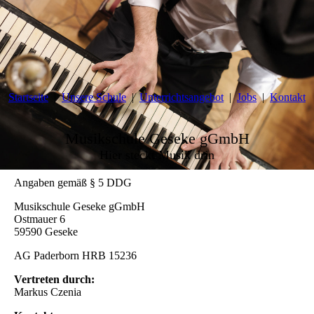
Startseite
Unsere Schule
Unterrichtsangebot
Jobs
Kontakt
Musikschule Geseke gGmbH
Hier steckt Musik drin
Angaben gemäß § 5 DDG
Musikschule Geseke gGmbH
Ostmauer 6
59590 Geseke
AG Paderborn HRB 15236
Vertreten durch:
Markus Czenia