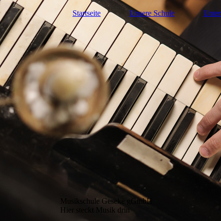
Startseite
Unsere Schule
Unter
Musikschule Geseke gGmbH
Hier steckt Musik drin